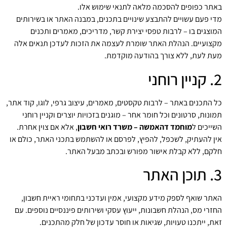
באתר כפופים להסכמה מלאה לתנאי שימוש אלו.
מדי פעם עשויים להתבצע שינויים בתכנים, במבנה האתר או בשירותים
המוצגים בו – לרבות טפסי יצירת קשר, מדריכים, מאמרים ותכנים
מקצועיים. הנהלת האתר שומרת לעצמה את הזכות לעדכן תנאים אלה
מעת לעת, ללא צורך בהודעה מוקדמת.
2. קניין רוחני
כל התכנים באתר – לרבות טקסטים, מאמרים, עיצוב גרפי, לוגו, קוד אתר,
תמונות, סרטונים וכל חומר אחר – מוגנים בזכויות יוצרים וקניין רוחני
השייכים ל
מוחמד דהאמשה – משרד רואי חשבון
, אלא אם צוין אחרת.
אין להעתיק, לשכפל, להפיץ, לפרסם או להשתמש בתכני האתר, כולם או
חלקם, ללא קבלת אישור מפורש ובכתב מבעל האתר.
3. תוכן האתר
האתר שואף לספק מידע מקצועי, אמין ועדכני בתחומי ראיית חשבון,
החזרי מס, הנהלת חשבונות, ייעוץ עסקי ושירותים פיננסיים נוספים. עם
זאת, ייתכנו טעויות, שגיאות או חוסר עדכון של חלק מהתכנים.